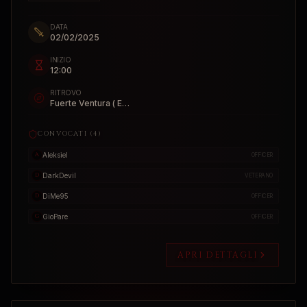
DATA
02/02/2025
INIZIO
12:00
RITROVO
Fuerte Ventura ( ESP )
CONVOCATI (
4
)
Aleksiel
A
OFFICER
DarkDevil
D
VETERANO
DiMe95
D
OFFICER
GioPare
G
OFFICER
APRI DETTAGLI