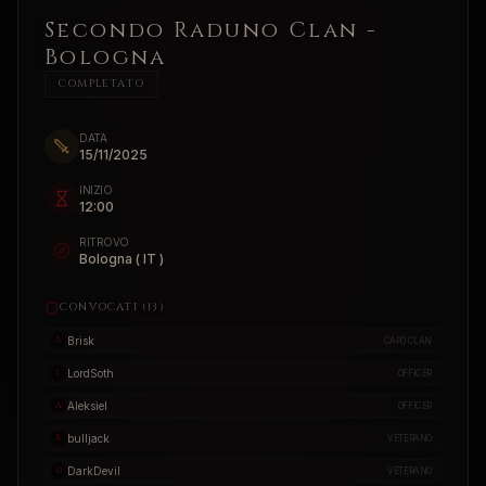
Secondo Raduno Clan -
Bologna
COMPLETATO
DATA
15/11/2025
INIZIO
12:00
RITROVO
Bologna ( IT )
CONVOCATI (
13
)
Brisk
B
CAPO CLAN
LordSoth
L
OFFICER
Aleksiel
A
OFFICER
bulljack
B
VETERANO
DarkDevil
D
VETERANO