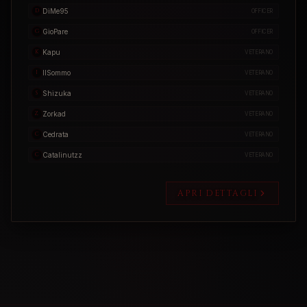
DiMe95
D
OFFICER
GioPare
G
OFFICER
Kapu
K
VETERANO
IlSommo
I
VETERANO
Shizuka
S
VETERANO
Zorkad
Z
VETERANO
Cedrata
C
VETERANO
Catalinutzz
C
VETERANO
APRI DETTAGLI