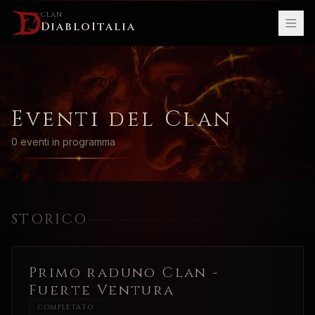
CLAN
DiabloItalia
Eventi del Clan
0
event
i
in programma
STORICO
Primo raduno Clan -
Fuerte Ventura
COMPLETATO